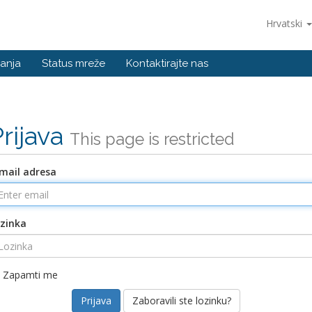
Hrvatski
anja
Status mreže
Kontaktirajte nas
Prijava
This page is restricted
mail adresa
zinka
Zapamti me
Zaboravili ste lozinku?