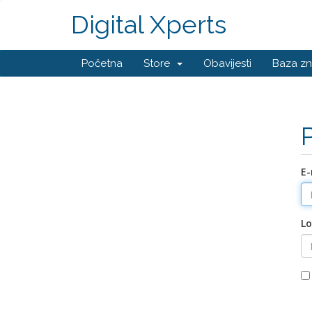
Digital Xperts
Početna
Store
Obavijesti
Baza zn
E-
Lo