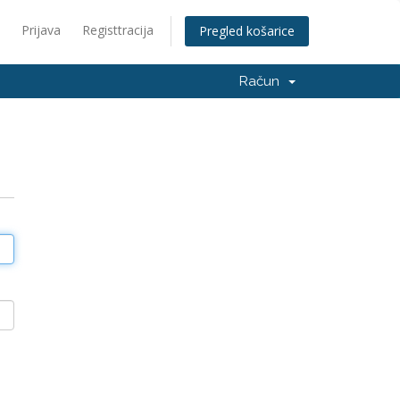
Prijava
Registtracija
Pregled košarice
Račun