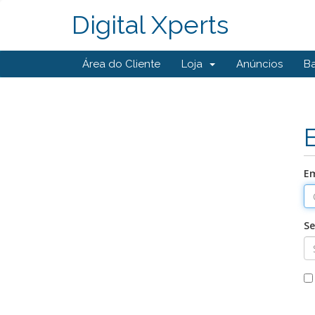
Digital Xperts
Área do Cliente
Loja
Anúncios
B
Em
S