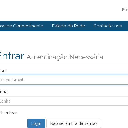
Po
ase de Conhecimento
Estado da Rede
Contacte-nos
Entrar
Autenticação Necessária
ail
enha
Lembrar
Não se lembra da senha?